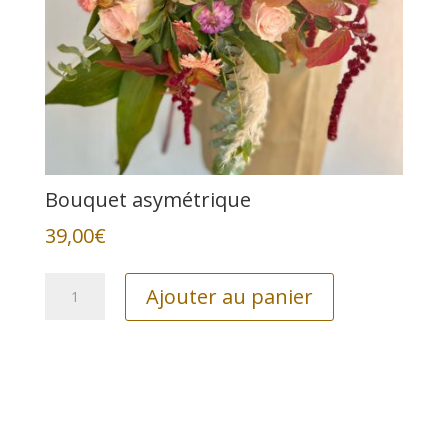
Bouquet asymétrique
39,00
€
quantité
Ajouter au panier
de
Bouquet
asymétrique