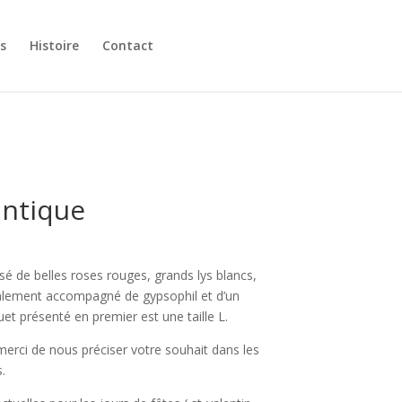
s
Histoire
Contact
ntique
Plage
de
 de belles roses rouges, grands lys blancs,
prix :
 également accompagné de gypsophil et d’un
32,00€
et présenté en premier est une taille L.
à
80,00€
erci de nous préciser votre souhait dans les
.