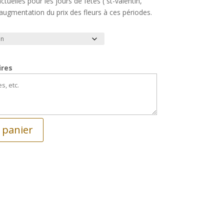
uelles pour les jours de fêtes ( st-valentin,
’augmentation du prix des fleurs à ces périodes.
ires
 panier