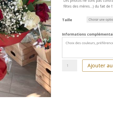
Les photos ne sont pas contract
fêtes des mères…) du fait de l
Taille
Informations complémenta
quantité
Ajouter au
de
Bouquet
romantique