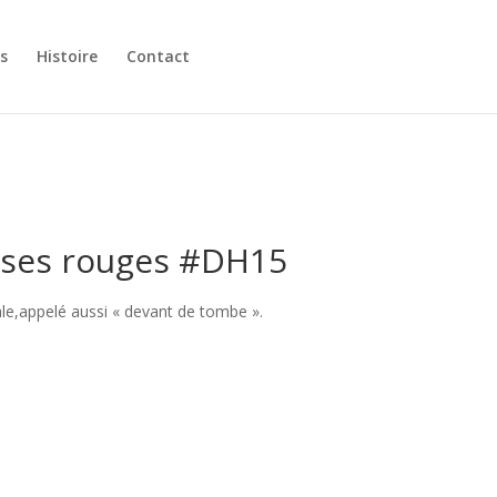
s
Histoire
Contact
oses rouges #DH15
e,appelé aussi « devant de tombe ».