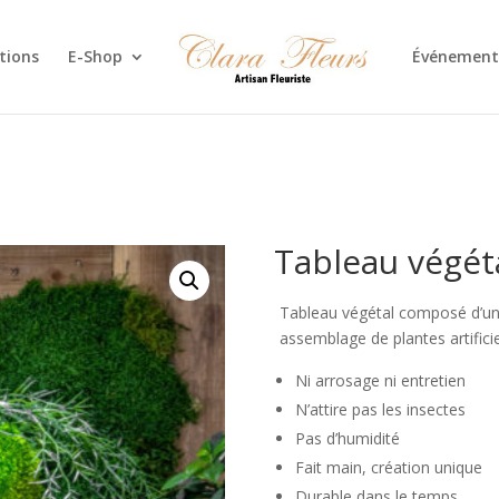
tions
E-Shop
Événement
Tableau végét
Tableau végétal composé d’une
assemblage de plantes artificie
Ni arrosage ni entretien
N’attire pas les insectes
Pas d’humidité
Fait main, création unique
Durable dans le temps